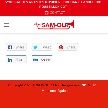
SYNDICAT DES ARTISTES MUSICIENS OCCITANIE LANGUEDOC
Passer
ROUSSILLON CGT
au
CONTACT
contenu
Share
Tweet
Share
Share
Share
Copyright 2026 ©
SAM-OLR.FR
- Designé avec
Par
ID
Mentions légales