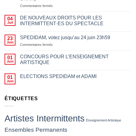
sur
Commentaires fermés
Appeler
à
DE NOUVEAUX DROITS POUR LES
04
boycotter
Juil
INTERMITTENT·ES DU SPECTACLE
pour
des
motifs
SPEDIDAM, votez jusqu’au 24 juin 23h59
23
politiques
Juin
sur
Commentaires fermés
n’a
SPEDIDAM,
rien
votez
CONCOURS POUR L’ENSEIGNEMENT
01
à
jusqu’au
Juin
ARTISTIQUE
voir
24
avec
juin
le
23h59
ELECTIONS SPEDIDAM et ADAMI
01
fait
Juin
d’empêcher des
artistes
de
ÉTIQUETTES
jouer,
les
insulter
ou
Artistes Intermittents
leur
Enseignement Artistique
jeter
Ensembles Permanents
des
projectiles