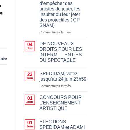
d’empêcher des
re
artistes de jouer, les
on
insulter ou leur jeter
des projectiles ( CP
SNAM)
sur
Commentaires fermés
Appeler
à
DE NOUVEAUX
04
boycotter
Juil
DROITS POUR LES
pour
INTERMITTENT·ES
des
aire
DU SPECTACLE
motifs
politiques
n’a
SPEDIDAM, votez
23
rien
Juin
jusqu’au 24 juin 23h59
à
sur
Commentaires fermés
voir
SPEDIDAM,
avec
votez
le
CONCOURS POUR
01
jusqu’au
fait
Juin
L’ENSEIGNEMENT
24
d’empêcher des
ARTISTIQUE
juin
artistes
23h59
de
jouer,
ELECTIONS
01
les
Juin
SPEDIDAM et ADAMI