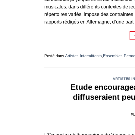
musicales, dans différents contextes de je
répertoires variés, impose des contrainte
rapports rédigés en Allemagne, d’une part 
Posté dans
Artistes Intermittents
,
Ensembles Perma
ARTISTES I
Etude encouragea
diffuseraient peu
PU
L’Orchestre philharmonique de Vienne a pa