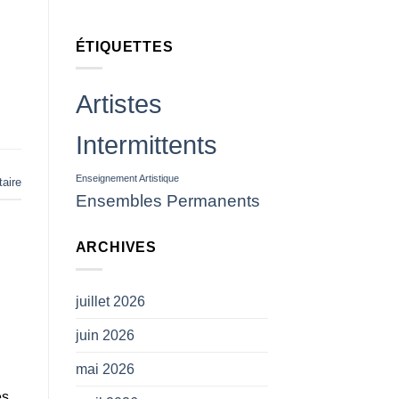
insulter
ou
leur
ÉTIQUETTES
jeter
des
projectiles
(
Artistes
CP
SNAM)
Intermittents
Enseignement Artistique
aire
Ensembles Permanents
ARCHIVES
juillet 2026
juin 2026
mai 2026
es