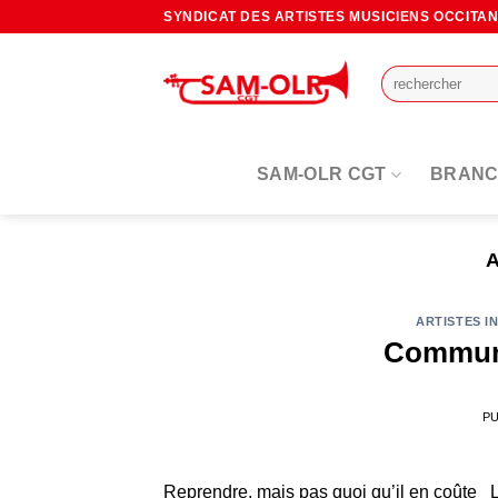
Passer
SYNDICAT DES ARTISTES MUSICIENS OCCITA
au
contenu
SAM-OLR CGT
BRANC
ARTISTES I
Commun
PU
Reprendre, mais pas quoi qu’il en coûte L