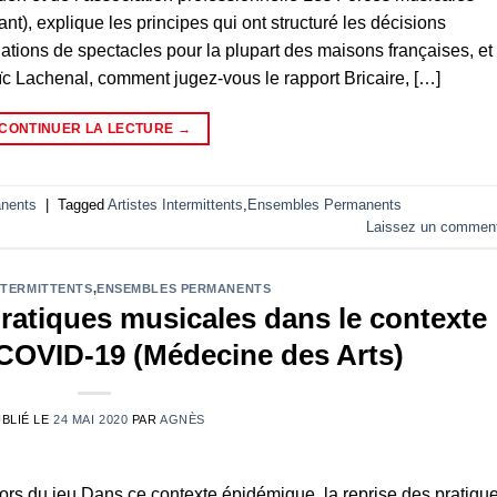
t), explique les principes qui ont structuré les décisions
lations de spectacles pour la plupart des maisons françaises, et
oïc Lachenal, comment jugez-vous le rapport Bricaire, […]
CONTINUER LA LECTURE
→
nents
|
Tagged
Artistes Intermittents
,
Ensembles Permanents
Laissez un comment
NTERMITTENTS
,
ENSEMBLES PERMANENTS
ratiques musicales dans le contexte
COVID-19 (Médecine des Arts)
BLIÉ LE
24 MAI 2020
PAR
AGNÈS
ors du jeu Dans ce contexte épidémique, la reprise des pratiqu