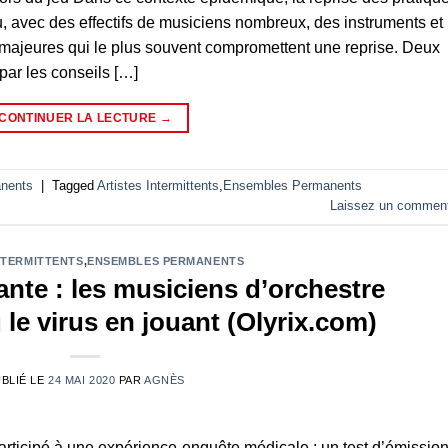
u, avec des effectifs de musiciens nombreux, des instruments et
s majeures qui le plus souvent compromettent une reprise. Deux
par les conseils […]
CONTINUER LA LECTURE
→
nents
|
Tagged
Artistes Intermittents
,
Ensembles Permanents
Laissez un comment
NTERMITTENTS
,
ENSEMBLES PERMANENTS
nte : les musiciens d’orchestre
 le virus en jouant (Olyrix.com)
BLIÉ LE
24 MAI 2020
PAR
AGNÈS
rticipé à une expérience-enquête médicale : un test d’émissio