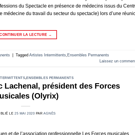
rofessions du Spectacle en présence de médecins issus du Cent
médecine du travail du secteur du spectacle) lors d’une réuni
CONTINUER LA LECTURE
→
nents
|
Tagged
Artistes Intermittents
,
Ensembles Permanents
Laissez un comment
NTERMITTENTS
,
ENSEMBLES PERMANENTS
c Lachenal, président des Forces
sicales (Olyrix)
BLIÉ LE
25 MAI 2020
PAR
AGNÈS
uen et de l’association professionnelle Les Forces musicales