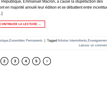
la République, Emmanuel Macron, a causé la stupéfaction des
 ont en majorité annulé leur édition et se débattent entre incertit
…]
CONTINUER LA LECTURE
→
stique
,
Ensembles Permanents
|
Tagged
Artistes Intermittents
,
Enseignemen
Laissez un comment
2
3
4
5