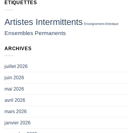
ÉTIQUETTES
jouer,
les
insulter
ou
Artistes Intermittents
leur
Enseignement Artistique
jeter
Ensembles Permanents
des
projectiles
(
ARCHIVES
CP
SNAM)
juillet 2026
juin 2026
mai 2026
avril 2026
mars 2026
janvier 2026