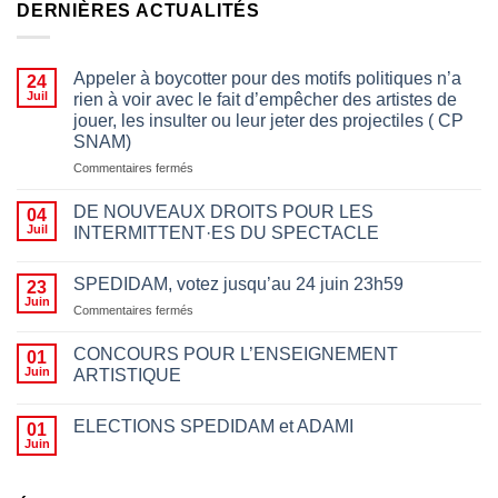
DERNIÈRES ACTUALITÉS
Appeler à boycotter pour des motifs politiques n’a
24
Juil
rien à voir avec le fait d’empêcher des artistes de
jouer, les insulter ou leur jeter des projectiles ( CP
SNAM)
sur
Commentaires fermés
Appeler
à
DE NOUVEAUX DROITS POUR LES
04
boycotter
Juil
INTERMITTENT·ES DU SPECTACLE
pour
des
motifs
SPEDIDAM, votez jusqu’au 24 juin 23h59
23
politiques
Juin
sur
Commentaires fermés
n’a
SPEDIDAM,
rien
votez
CONCOURS POUR L’ENSEIGNEMENT
01
à
jusqu’au
Juin
ARTISTIQUE
voir
24
avec
juin
le
23h59
ELECTIONS SPEDIDAM et ADAMI
01
fait
Juin
d’empêcher des
artistes
de