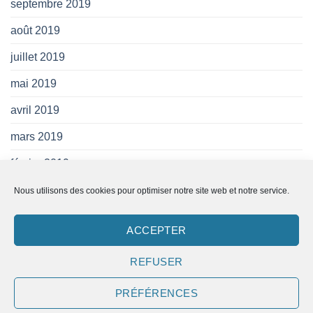
septembre 2019
août 2019
juillet 2019
mai 2019
avril 2019
mars 2019
février 2019
janvier 2019
Nous utilisons des cookies pour optimiser notre site web et notre service.
novembre 2018
ACCEPTER
REFUSER
PRÉFÉRENCES
Copyright 2026 ©
SAM-OLR.FR
- Designé avec
Par
ID