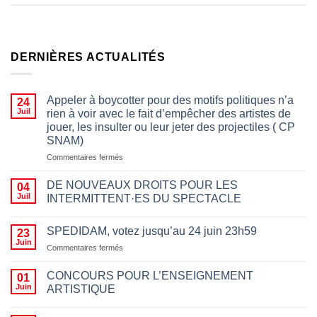
DERNIÈRES ACTUALITÉS
Appeler à boycotter pour des motifs politiques n’a
24
Juil
rien à voir avec le fait d’empêcher des artistes de
jouer, les insulter ou leur jeter des projectiles ( CP
SNAM)
sur
Commentaires fermés
Appeler
à
DE NOUVEAUX DROITS POUR LES
04
boycotter
Juil
INTERMITTENT·ES DU SPECTACLE
pour
des
motifs
SPEDIDAM, votez jusqu’au 24 juin 23h59
23
politiques
Juin
sur
Commentaires fermés
n’a
SPEDIDAM,
rien
votez
CONCOURS POUR L’ENSEIGNEMENT
01
à
jusqu’au
Juin
ARTISTIQUE
voir
24
avec
juin
le