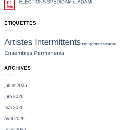
23h59
ELECTIONS SPEDIDAM et ADAMI
01
fait
Juin
d’empêcher des
artistes
de
ÉTIQUETTES
jouer,
les
insulter
ou
Artistes Intermittents
leur
Enseignement Artistique
jeter
Ensembles Permanents
des
projectiles
(
ARCHIVES
CP
SNAM)
juillet 2026
juin 2026
mai 2026
avril 2026
mars 2026