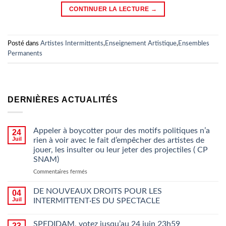
CONTINUER LA LECTURE
→
Posté dans
Artistes Intermittents
,
Enseignement Artistique
,
Ensembles
Permanents
DERNIÈRES ACTUALITÉS
Appeler à boycotter pour des motifs politiques n’a
24
Juil
rien à voir avec le fait d’empêcher des artistes de
jouer, les insulter ou leur jeter des projectiles ( CP
SNAM)
sur
Commentaires fermés
Appeler
à
DE NOUVEAUX DROITS POUR LES
04
boycotter
Juil
INTERMITTENT·ES DU SPECTACLE
pour
des
SPEDIDAM, votez jusqu’au 24 juin 23h59
motifs
23