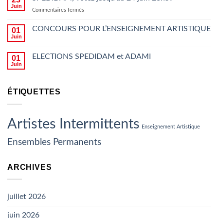
politiques
Juin
sur
Commentaires fermés
n’a
SPEDIDAM,
rien
votez
CONCOURS POUR L’ENSEIGNEMENT ARTISTIQUE
01
à
jusqu’au
Juin
voir
24
avec
juin
le
ELECTIONS SPEDIDAM et ADAMI
01
23h59
fait
Juin
d’empêcher des
artistes
de
ÉTIQUETTES
jouer,
les
insulter
Artistes Intermittents
ou
Enseignement Artistique
leur
jeter
Ensembles Permanents
des
projectiles
(
ARCHIVES
CP
SNAM)
juillet 2026
juin 2026