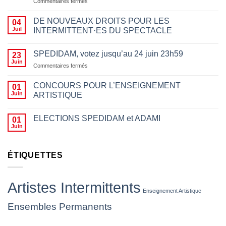
sur
Commentaires fermés
Appeler
à
DE NOUVEAUX DROITS POUR LES
04
boycotter
Juil
INTERMITTENT·ES DU SPECTACLE
pour
des
motifs
SPEDIDAM, votez jusqu’au 24 juin 23h59
23
politiques
Juin
sur
Commentaires fermés
n’a
SPEDIDAM,
rien
votez
CONCOURS POUR L’ENSEIGNEMENT
01
à
jusqu’au
Juin
ARTISTIQUE
voir
24
avec
juin
le
23h59
ELECTIONS SPEDIDAM et ADAMI
01
fait
Juin
d’empêcher des
artistes
de
ÉTIQUETTES
jouer,
les
insulter
ou
Artistes Intermittents
leur
Enseignement Artistique
jeter
Ensembles Permanents
des
projectiles
(