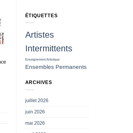
insulter
ou
leur
ÉTIQUETTES
jeter
des
projectiles
(
Artistes
CP
SNAM)
Intermittents
Enseignement Artistique
nce
Ensembles Permanents
ARCHIVES
juillet 2026
juin 2026
mai 2026