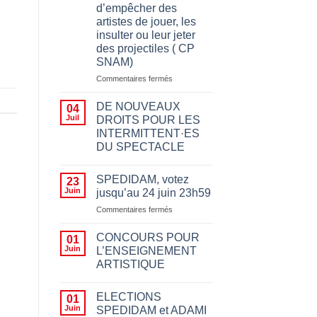
d’empêcher des
artistes de jouer, les
insulter ou leur jeter
des projectiles ( CP
SNAM)
sur
Commentaires fermés
Appeler
à
DE NOUVEAUX
04
boycotter
Juil
DROITS POUR LES
pour
INTERMITTENT·ES
des
DU SPECTACLE
motifs
politiques
n’a
SPEDIDAM, votez
23
rien
Juin
jusqu’au 24 juin 23h59
à
sur
Commentaires fermés
voir
SPEDIDAM,
avec
votez
le
CONCOURS POUR
01
jusqu’au
fait
Juin
L’ENSEIGNEMENT
24
d’empêcher des
ARTISTIQUE
juin
artistes
23h59
de
jouer,
ELECTIONS
01
les
Juin
SPEDIDAM et ADAMI