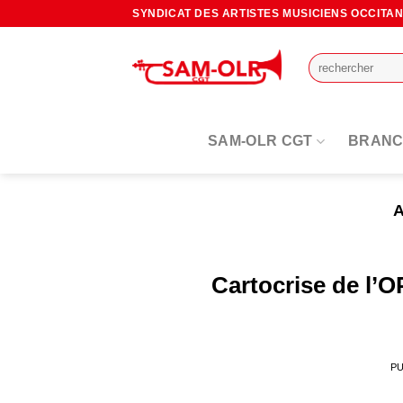
Passer
SYNDICAT DES ARTISTES MUSICIENS OCCITA
au
contenu
SAM-OLR CGT
BRANC
Cartocrise de l’O
PU