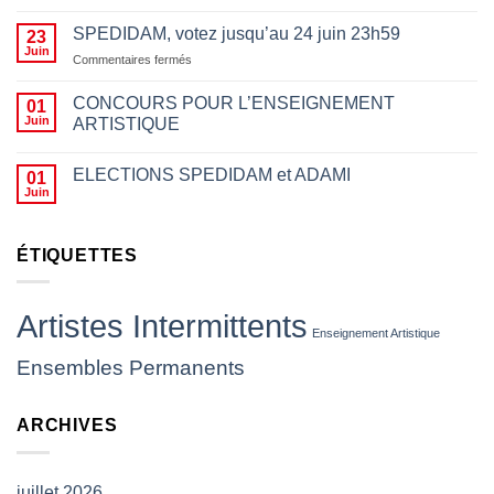
des
motifs
SPEDIDAM, votez jusqu’au 24 juin 23h59
23
politiques
Juin
sur
Commentaires fermés
n’a
SPEDIDAM,
rien
votez
CONCOURS POUR L’ENSEIGNEMENT
01
à
jusqu’au
Juin
ARTISTIQUE
voir
24
avec
juin
le
23h59
ELECTIONS SPEDIDAM et ADAMI
01
fait
Juin
d’empêcher des
artistes
de
ÉTIQUETTES
jouer,
les
insulter
ou
Artistes Intermittents
leur
Enseignement Artistique
jeter
Ensembles Permanents
des
projectiles
(
ARCHIVES
CP
SNAM)
juillet 2026