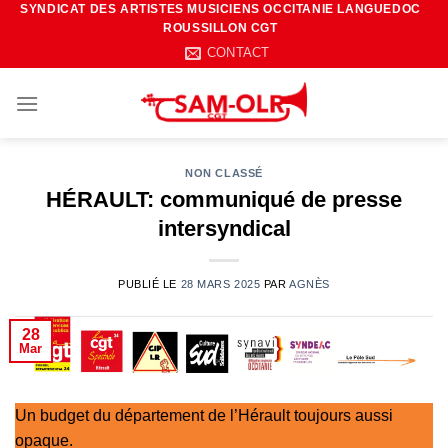
SYNDICAT DES ARTISTES MUSICIENS OCCITANIE LANGUEDOC
Passer
ROUSSILLON CGT
au
CONTACT
contenu
NON CLASSÉ
HÉRAULT: communiqué de presse
intersyndical
PUBLIÉ LE
28 MARS 2025
PAR
AGNÈS
28
Mar
Un budget du département de l’Hérault toujours aussi
opaque.