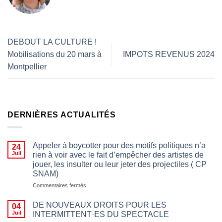
DEBOUT LA CULTURE !
Mobilisations du 20 mars à
IMPOTS REVENUS 2024
Montpellier
DERNIÈRES ACTUALITÉS
Appeler à boycotter pour des motifs politiques n’a
24
Juil
rien à voir avec le fait d’empêcher des artistes de
jouer, les insulter ou leur jeter des projectiles ( CP
SNAM)
sur
Commentaires fermés
Appeler
à
DE NOUVEAUX DROITS POUR LES
04
boycotter
Juil
INTERMITTENT·ES DU SPECTACLE
pour