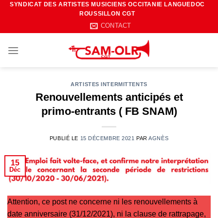
SYNDICAT DES ARTISTES MUSICIENS OCCITANIE LANGUEDOC
Passer
ROUSSILLON CGT
au
CONTACT
contenu
ARTISTES INTERMITTENTS
Renouvellements anticipés et
primo-entrants ( FB SNAM)
PUBLIÉ LE
15 DÉCEMBRE 2021
PAR
AGNÈS
15
Déc
Attention, ce post ne concerne ni les renouvellements à
date anniversaire (31/12/2021), ni la clause de rattrapage,