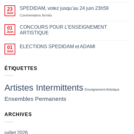
des
motifs
SPEDIDAM, votez jusqu’au 24 juin 23h59
23
politiques
Juin
sur
Commentaires fermés
n’a
SPEDIDAM,
rien
votez
CONCOURS POUR L’ENSEIGNEMENT
01
à
jusqu’au
Juin
ARTISTIQUE
voir
24
avec
juin
le
23h59
ELECTIONS SPEDIDAM et ADAMI
01
fait
Juin
d’empêcher des
artistes
de
ÉTIQUETTES
jouer,
les
insulter
ou
Artistes Intermittents
leur
Enseignement Artistique
jeter
Ensembles Permanents
des
projectiles
(
ARCHIVES
CP
SNAM)
juillet 2026