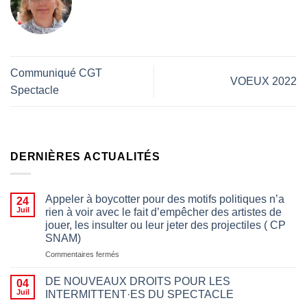
Communiqué CGT
VOEUX 2022
Spectacle
DERNIÈRES ACTUALITÉS
Appeler à boycotter pour des motifs politiques n’a
24
Juil
rien à voir avec le fait d’empêcher des artistes de
jouer, les insulter ou leur jeter des projectiles ( CP
SNAM)
sur
Commentaires fermés
Appeler
à
DE NOUVEAUX DROITS POUR LES
04
boycotter
Juil
INTERMITTENT·ES DU SPECTACLE
pour