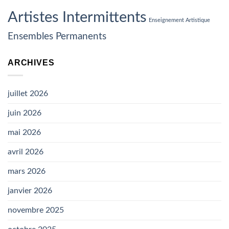
insulter
Artistes Intermittents
ou
Enseignement Artistique
leur
jeter
Ensembles Permanents
des
projectiles
(
ARCHIVES
CP
SNAM)
juillet 2026
juin 2026
mai 2026
avril 2026
mars 2026
janvier 2026
novembre 2025