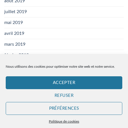
août 2019
juillet 2019
mai 2019
avril 2019
mars 2019
février 2019
janvier 2019
Nous utilisons des cookies pour optimiser notre site web et notre service.
novembre 2018
ACCEPTER
REFUSER
PRÉFÉRENCES
SAM-OLR.FR
Copyright 2026 ©
- Designé avec
Par
ID
Mentions légales
Politique de cookies