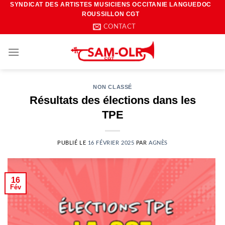
SYNDICAT DES ARTISTES MUSICIENS OCCITANIE LANGUEDOC
Passer
ROUSSILLON CGT
au
CONTACT
contenu
NON CLASSÉ
Résultats des élections dans les
TPE
PUBLIÉ LE
16 FÉVRIER 2025
PAR
AGNÈS
16
Fév