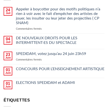
Appeler à boycotter pour des motifs politiques n’a
24
Juil
rien à voir avec le fait d’empêcher des artistes de
jouer, les insulter ou leur jeter des projectiles ( CP
SNAM)
sur
Commentaires fermés
Appeler
à
DE NOUVEAUX DROITS POUR LES
04
boycotter
Juil
INTERMITTENT·ES DU SPECTACLE
pour
des
SPEDIDAM, votez jusqu’au 24 juin 23h59
motifs
23
politiques
Juin
sur
Commentaires fermés
n’a
SPEDIDAM,
rien
votez
CONCOURS POUR L’ENSEIGNEMENT ARTISTIQUE
01
à
jusqu’au
Juin
voir
24
avec
juin
le
ELECTIONS SPEDIDAM et ADAMI
01
23h59
fait
Juin
d’empêcher des
artistes
de
ÉTIQUETTES
jouer,
les