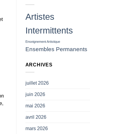
des
projectiles
(
Artistes
CP
et
SNAM)
Intermittents
Enseignement Artistique
Ensembles Permanents
ARCHIVES
juillet 2026
juin 2026
on
e,
mai 2026
avril 2026
mars 2026