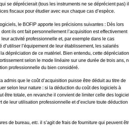
i se déprécierait (tous les instruments ne se déprécient pas) il
vices fiscaux pour étudier avec eux chaque cas d’espèce.
logiciels, le BOFIP apporte les précisions suivantes : Dès lors
e dont ils ont fait personnellement l’acquisition est effectivement
e leur activité professionnelle et, par exemple dans le cas
té d’utiliser l’équipement de leur établissement, les salariés
de la dépréciation de ce matériel. Bien entendu, cette dépréciation
mortissement selon le mode linéaire sur une durée de trois ans, 
sation professionnelle du bien considéré.
ra admis que le coût d’acquisition puisse être déduit au titre de
er selon leur nature : si la déduction du coût des logiciels à
être totale, en revanche il convient de limiter celle des logicie
rt de leur utilisation professionnelle et d’exclure toute déduction
tures de bureau,
etc.
il s’agit de frais de fourniture qui peuvent êt