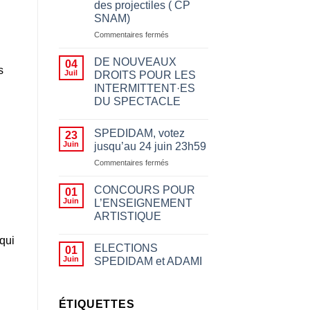
des projectiles ( CP
SNAM)
sur
Commentaires fermés
Appeler
à
DE NOUVEAUX
04
s
boycotter
Juil
DROITS POUR LES
pour
INTERMITTENT·ES
des
DU SPECTACLE
motifs
politiques
n’a
SPEDIDAM, votez
23
rien
Juin
jusqu’au 24 juin 23h59
à
sur
Commentaires fermés
voir
SPEDIDAM,
avec
votez
le
CONCOURS POUR
01
jusqu’au
fait
Juin
L’ENSEIGNEMENT
24
d’empêcher des
ARTISTIQUE
juin
artistes
23h59
de
 qui
jouer,
ELECTIONS
01
les
Juin
SPEDIDAM et ADAMI
insulter
ou
leur
ÉTIQUETTES
jeter