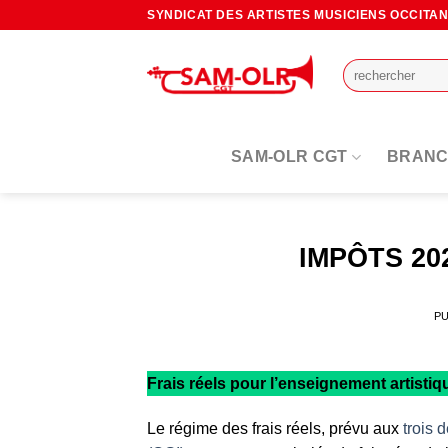
Passer
SYNDICAT DES ARTISTES MUSICIENS OCCITA
au
contenu
SAM-OLR CGT
BRANC
IMPÔTS 202
PU
Frais réels pour l’enseignement artistiq
Le régime des frais réels, prévu aux
trois 