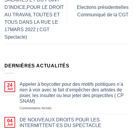
D’INDICE,POUR LE DROIT
Elections présidentielles
AU TRAVAIL TOUTES ET
Communiqué de la CGT
TOUS DANS LA RUE LE
17MARS 2022 ( CGT
Spectacle)
DERNIÈRES ACTUALITÉS
Appeler à boycotter pour des motifs politiques n’a
24
Juil
rien à voir avec le fait d’empêcher des artistes de
jouer, les insulter ou leur jeter des projectiles ( CP
SNAM)
sur
Commentaires fermés
Appeler
à
DE NOUVEAUX DROITS POUR LES
04
boycotter
Juil
INTERMITTENT·ES DU SPECTACLE
pour
des