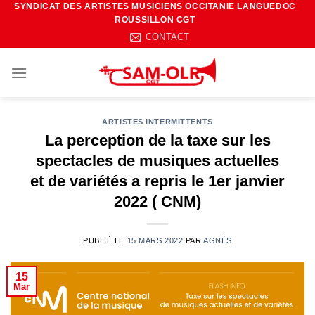
SYNDICAT DES ARTISTES MUSICIENS OCCITANIE LANGUEDOC
Passer
ROUSSILLON CGT
au
CONTACT
contenu
ARTISTES INTERMITTENTS
La perception de la taxe sur les
spectacles de musiques actuelles
et de variétés a repris le 1er janvier
2022 ( CNM)
PUBLIÉ LE
15 MARS 2022
PAR
AGNÈS
15
Mar