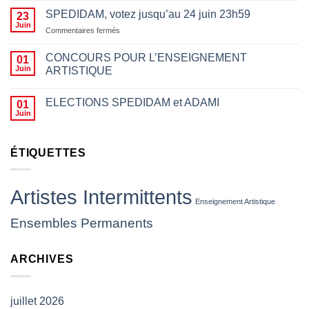
motifs
SPEDIDAM, votez jusqu’au 24 juin 23h59
23
politiques
Juin
sur
Commentaires fermés
n’a
SPEDIDAM,
rien
votez
CONCOURS POUR L’ENSEIGNEMENT
01
à
jusqu’au
Juin
ARTISTIQUE
voir
24
avec
juin
le
23h59
ELECTIONS SPEDIDAM et ADAMI
01
fait
Juin
d’empêcher des
artistes
de
ÉTIQUETTES
jouer,
les
insulter
ou
Artistes Intermittents
leur
Enseignement Artistique
jeter
Ensembles Permanents
des
projectiles
(
ARCHIVES
CP
SNAM)
juillet 2026