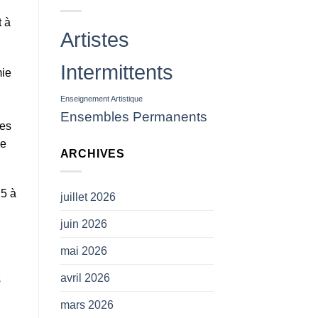
des
projectiles
t à
(
Artistes
CP
SNAM)
Intermittents
mie
Enseignement Artistique
n
Ensembles Permanents
des
ne
ARCHIVES
25 à
juillet 2026
juin 2026
mai 2026
avril 2026
s
mars 2026