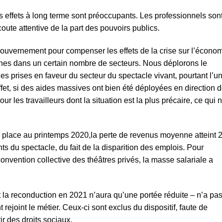
es effets à long terme sont préoccupants. Les professionnels son
ute attentive de la part des pouvoirs publics.
ouvernement pour compenser les effets de la crise sur l’écono
ophes dans un certain nombre de secteurs. Nous déplorons le
 prises en faveur du secteur du spectacle vivant, pourtant l’u
ffet, si des aides massives ont bien été déployées en direction 
r les travailleurs dont la situation est la plus précaire, ce qui 
 en place au printemps 2020,la perte de revenus moyenne atteint 
nts du spectacle, du fait de la disparition des emplois. Pour
convention collective des théâtres privés, la masse salariale a
la reconduction en 2021 n’aura qu’une portée réduite – n’a pa
rejoint le métier. Ceux-ci sont exclus du dispositif, faute de
r des droits sociaux.