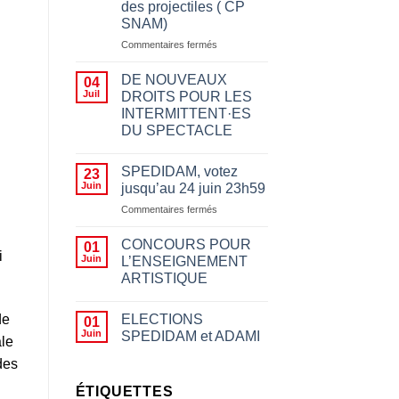
des projectiles ( CP
SNAM)
sur
Commentaires fermés
Appeler
à
DE NOUVEAUX
04
boycotter
Juil
DROITS POUR LES
pour
INTERMITTENT·ES
des
DU SPECTACLE
motifs
politiques
n’a
SPEDIDAM, votez
23
rien
Juin
jusqu’au 24 juin 23h59
à
sur
Commentaires fermés
voir
SPEDIDAM,
avec
votez
le
CONCOURS POUR
01
jusqu’au
i
fait
Juin
L’ENSEIGNEMENT
24
d’empêcher des
ARTISTIQUE
juin
artistes
23h59
de
jouer,
ELECTIONS
de
01
les
Juin
SPEDIDAM et ADAMI
ale
insulter
ou
des
leur
ÉTIQUETTES
jeter