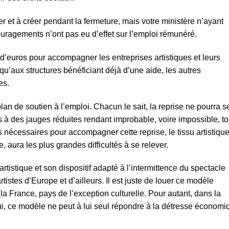
er et à créer pendant la fermeture, mais votre ministère n’ayant
ouragements n’ont pas eu d’effet sur l’emploi rémunéré.
 d’euros pour accompagner les entreprises artistiques et leurs
u’aux structures bénéficiant déjà d’une aide, les autres
es.
plan de soutien à l’emploi. Chacun le sait, la reprise ne pourra s
 à des jauges réduites rendant improbable, voire impossible, to
s nécessaires pour accompagner cette reprise, le tissu artistiqu
re, aura les plus grandes difficultés à se relever.
rtistique et son dispositif adapté à l’intermittence du spectacle
istes d’Europe et d’ailleurs. Il est juste de louer ce modèle
a France, pays de l’exception culturelle. Pour autant, dans la
i, ce modèle ne peut à lui seul répondre à la détresse économi