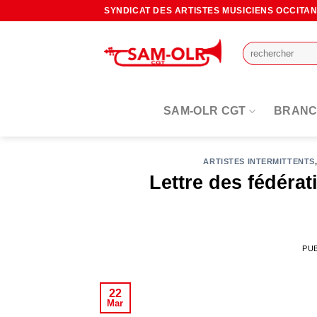
Passer
SYNDICAT DES ARTISTES MUSICIENS OCCITA
au
contenu
SAM-OLR CGT
BRANC
ARTISTES INTERMITTENTS
Lettre des fédérat
PU
22
Mar