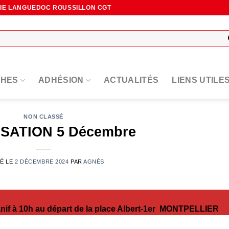
NIE LANGUEDOC ROUSSILLON CGT
HES
ADHÉSION
ACTUALITÉS
LIENS UTILE
NON CLASSÉ
SATION 5 Décembre
IÉ LE
2 DÉCEMBRE 2024
PAR
AGNÈS
if à 10h au départ de la place Albert-1er
MONTPELLIER