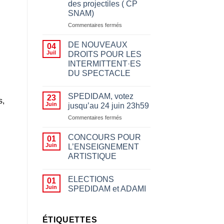
des projectiles ( CP
SNAM)
sur
Commentaires fermés
Appeler
à
DE NOUVEAUX
04
boycotter
Juil
DROITS POUR LES
pour
INTERMITTENT·ES
des
DU SPECTACLE
motifs
politiques
n’a
SPEDIDAM, votez
23
s,
rien
Juin
jusqu’au 24 juin 23h59
à
sur
Commentaires fermés
voir
SPEDIDAM,
avec
votez
le
CONCOURS POUR
01
jusqu’au
fait
Juin
L’ENSEIGNEMENT
24
d’empêcher des
ARTISTIQUE
juin
artistes
23h59
de
jouer,
ELECTIONS
01
les
Juin
SPEDIDAM et ADAMI
insulter
ou
leur
ÉTIQUETTES
jeter