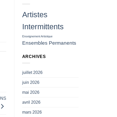
des
projectiles
(
Artistes
CP
SNAM)
Intermittents
Enseignement Artistique
Ensembles Permanents
ARCHIVES
juillet 2026
juin 2026
mai 2026
ONS
avril 2026
mars 2026