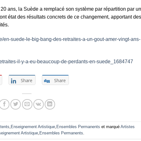
 a 20 ans, la Suède a remplacé son système par répartition par u
t font état des résultats concrets de ce changement, apportant de
tés.
ite/en-suede-le-big-bang-des-retraites-a-un-gout-amer-vingt-ans-
11/retraites-il-y-a-eu-beaucoup-de-perdants-en-suede_1684747
Share
Share
ttents
,
Enseignement Artistique
,
Ensembles Permanents
et marqué
Artistes
eignement Artistique
,
Ensembles Permanents
.