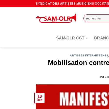
Passer
SYNDICAT DES ARTISTES MUSICIENS OCCITA
au
contenu
SAM-OLR CGT
BRANC
ARTISTES INTERMITTENTS
Mobilisation contre
PUBLI
16
Déc