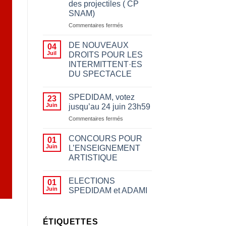
des projectiles ( CP
SNAM)
sur
Commentaires fermés
Appeler
à
DE NOUVEAUX
04
boycotter
Juil
DROITS POUR LES
pour
INTERMITTENT·ES
des
DU SPECTACLE
motifs
politiques
n’a
SPEDIDAM, votez
23
rien
Juin
jusqu’au 24 juin 23h59
à
sur
Commentaires fermés
voir
SPEDIDAM,
avec
votez
le
CONCOURS POUR
01
jusqu’au
fait
Juin
L’ENSEIGNEMENT
24
d’empêcher des
ARTISTIQUE
juin
artistes
23h59
de
jouer,
ELECTIONS
01
les
Juin
SPEDIDAM et ADAMI
insulter
ou
leur
ÉTIQUETTES
jeter