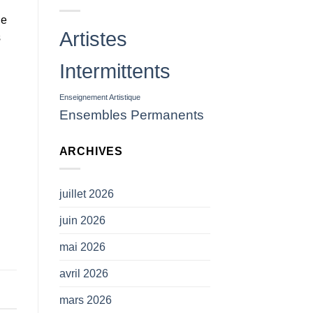
des
projectiles
ne
(
Artistes
s
CP
SNAM)
Intermittents
Enseignement Artistique
Ensembles Permanents
ARCHIVES
juillet 2026
juin 2026
mai 2026
avril 2026
mars 2026