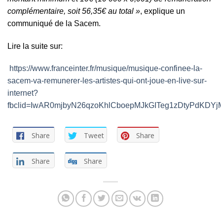
complémentaire, soit 56,35€ au total »
, explique un
communiqué de la Sacem.
Lire la suite sur:
https://www.franceinter.fr/musique/musique-confinee-la-
sacem-va-remunerer-les-artistes-qui-ont-joue-en-live-sur-
internet?
fbclid=IwAR0mjbyN26qzoKhlCboepMJkGITeg1zDtyPdKD
Share
Tweet
Share
Share
Share