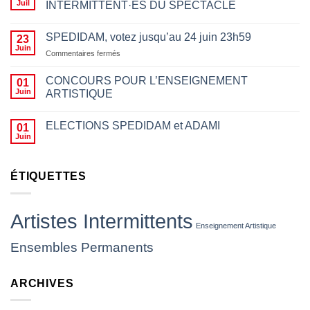
Juil
INTERMITTENT·ES DU SPECTACLE
pour
des
motifs
SPEDIDAM, votez jusqu’au 24 juin 23h59
23
politiques
Juin
sur
Commentaires fermés
n’a
SPEDIDAM,
rien
votez
CONCOURS POUR L’ENSEIGNEMENT
01
à
jusqu’au
Juin
ARTISTIQUE
voir
24
avec
juin
le
23h59
ELECTIONS SPEDIDAM et ADAMI
01
fait
Juin
d’empêcher des
artistes
de
ÉTIQUETTES
jouer,
les
insulter
ou
Artistes Intermittents
leur
Enseignement Artistique
jeter
Ensembles Permanents
des
projectiles
(
ARCHIVES
CP
SNAM)