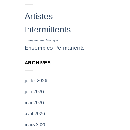
des
projectiles
(
Artistes
CP
SNAM)
Intermittents
Enseignement Artistique
Ensembles Permanents
ARCHIVES
juillet 2026
juin 2026
mai 2026
avril 2026
mars 2026