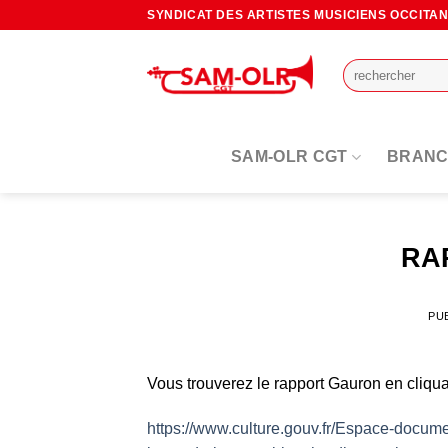
Passer
SYNDICAT DES ARTISTES MUSICIENS OCCITA
au
contenu
SAM-OLR CGT
BRANC
RA
PU
Vous trouverez le rapport Gauron en cliquan
https://www.culture.gouv.fr/Espace-documen