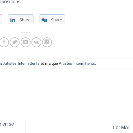
opositions
Share
Share
ns
Artistes Intermittents
et marqué
Artistes Intermittents
.
e en se
1 er MAI