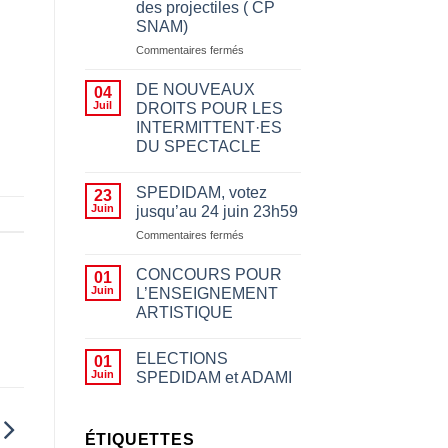
des projectiles ( CP
SNAM)
sur
Commentaires fermés
Appeler
à
DE NOUVEAUX
04
boycotter
Juil
DROITS POUR LES
pour
INTERMITTENT·ES
des
DU SPECTACLE
motifs
politiques
n’a
SPEDIDAM, votez
23
rien
Juin
jusqu’au 24 juin 23h59
à
sur
Commentaires fermés
voir
SPEDIDAM,
avec
votez
le
CONCOURS POUR
01
jusqu’au
fait
Juin
L’ENSEIGNEMENT
24
d’empêcher des
ARTISTIQUE
juin
artistes
23h59
de
jouer,
ELECTIONS
01
les
Juin
SPEDIDAM et ADAMI
insulter
ou
leur
ÉTIQUETTES
jeter