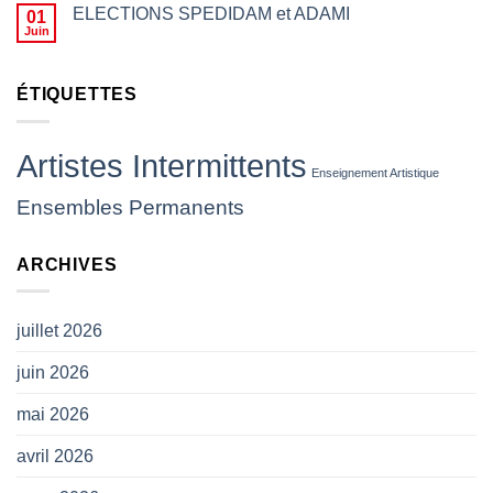
le
23h59
ELECTIONS SPEDIDAM et ADAMI
01
fait
Juin
d’empêcher des
artistes
de
ÉTIQUETTES
jouer,
les
insulter
ou
Artistes Intermittents
leur
Enseignement Artistique
jeter
Ensembles Permanents
des
projectiles
(
ARCHIVES
CP
SNAM)
juillet 2026
juin 2026
mai 2026
avril 2026