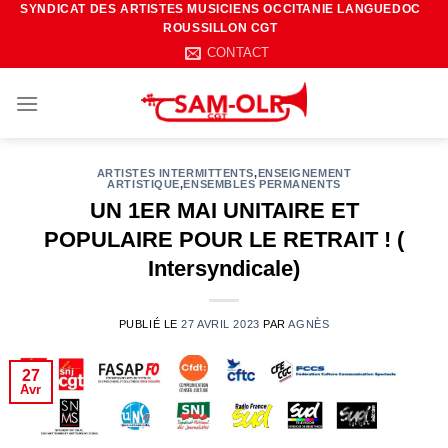
SYNDICAT DES ARTISTES MUSICIENS OCCITANIE LANGUEDOC
Passer
ROUSSILLON CGT
au
CONTACT
contenu
ARTISTES INTERMITTENTS
,
ENSEIGNEMENT
ARTISTIQUE
,
ENSEMBLES PERMANENTS
UN 1ER MAI UNITAIRE ET
POPULAIRE POUR LE RETRAIT ! (
Intersyndicale)
PUBLIÉ LE
27 AVRIL 2023
PAR
AGNÈS
27
Avr