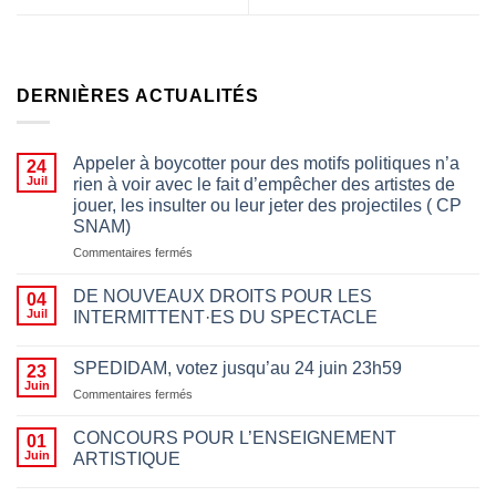
DERNIÈRES ACTUALITÉS
Appeler à boycotter pour des motifs politiques n’a
24
Juil
rien à voir avec le fait d’empêcher des artistes de
jouer, les insulter ou leur jeter des projectiles ( CP
SNAM)
sur
Commentaires fermés
Appeler
à
DE NOUVEAUX DROITS POUR LES
04
boycotter
Juil
INTERMITTENT·ES DU SPECTACLE
pour
des
motifs
SPEDIDAM, votez jusqu’au 24 juin 23h59
23
politiques
Juin
sur
Commentaires fermés
n’a
SPEDIDAM,
rien
votez
CONCOURS POUR L’ENSEIGNEMENT
01
à
jusqu’au
Juin
ARTISTIQUE
voir
24
avec
juin