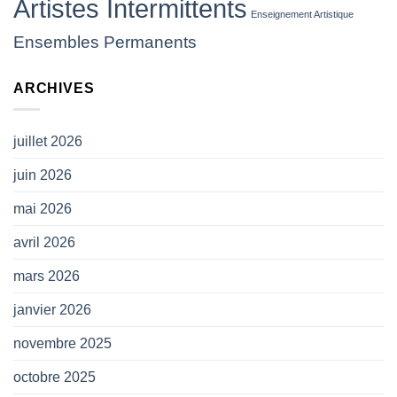
Artistes Intermittents
leur
Enseignement Artistique
jeter
Ensembles Permanents
des
projectiles
(
ARCHIVES
CP
SNAM)
juillet 2026
juin 2026
mai 2026
avril 2026
mars 2026
janvier 2026
novembre 2025
octobre 2025