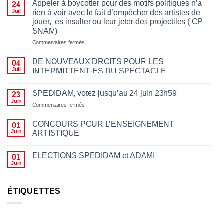
Appeler à boycotter pour des motifs politiques n’a
24
Juil
rien à voir avec le fait d’empêcher des artistes de
jouer, les insulter ou leur jeter des projectiles ( CP
SNAM)
sur
Commentaires fermés
Appeler
à
DE NOUVEAUX DROITS POUR LES
04
boycotter
Juil
INTERMITTENT·ES DU SPECTACLE
pour
des
motifs
SPEDIDAM, votez jusqu’au 24 juin 23h59
23
politiques
Juin
sur
Commentaires fermés
n’a
SPEDIDAM,
rien
votez
CONCOURS POUR L’ENSEIGNEMENT
01
à
jusqu’au
Juin
ARTISTIQUE
voir
24
avec
juin
le
23h59
ELECTIONS SPEDIDAM et ADAMI
01
fait
Juin
d’empêcher des
artistes
de
ÉTIQUETTES
jouer,
les
insulter
ou