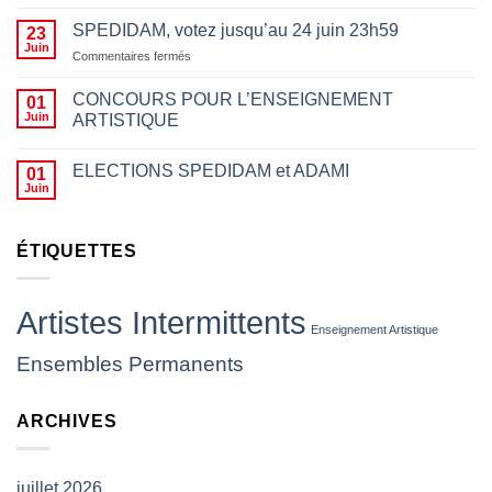
des
motifs
SPEDIDAM, votez jusqu’au 24 juin 23h59
23
politiques
Juin
sur
Commentaires fermés
n’a
SPEDIDAM,
rien
votez
CONCOURS POUR L’ENSEIGNEMENT
01
à
jusqu’au
Juin
ARTISTIQUE
voir
24
avec
juin
le
23h59
ELECTIONS SPEDIDAM et ADAMI
01
fait
Juin
d’empêcher des
artistes
de
ÉTIQUETTES
jouer,
les
insulter
ou
Artistes Intermittents
leur
Enseignement Artistique
jeter
Ensembles Permanents
des
projectiles
(
ARCHIVES
CP
SNAM)
juillet 2026